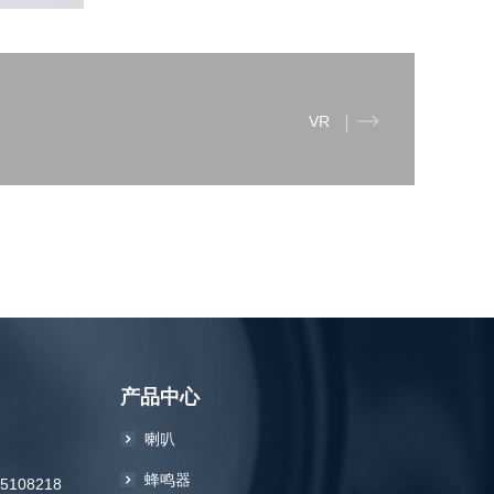
VR
产品中心
喇叭
蜂鸣器
85108218