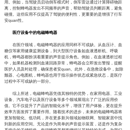
用。例如，当驾驶员启动倒车模式时，倒车雷达通过计算障碍物距
离，控制蜂鸣器发出不同频率的声音，帮助驾驶员判断距离，避免
碰撞。这些应用不仅提高了驾驶的便利性，更重要的是增强了行车
安quan性。
医疗设备中的电磁蜂鸣器
在医疗领域，电磁蜂鸣器的应用同样不可或缺。从血压计、血
糖仪等家用健康监测设备，到大型医疗设备如血液透析机、呼吸
机，蜂鸣器都扮演着重要的声音提示角色。例如，在血液透析过程
中，如果机器检测到血液回路异常，蜂鸣器会立即发出警报，提醒
医护人员及时处理，确保患者安quan。此外，在急救设备中，如除
颤器、心电图机，蜂鸣器也用于指示操作状态或紧急状态，是医疗
过程中不可或缺的一部分。
综上所述，电磁蜂鸣器凭借其独特的优势，在家用电器、工业
设备、汽车电子以及医疗设备等多个领域展现出了广泛的应用价
值。它不仅提升了产品的智能化水平，增强了用户体验，更在提升
效率方面发挥了重要作用。随着技术的进步，未来的电磁蜂鸣器将
更加智能化、低功耗，并在更多新兴领域如物联网、智能家居中找
到新的应用空间。无论是作为简单的声音提示装置，还是作为复杂
系统中的关键组件，电磁蜂鸣器都将继续以其独特的方式，为我们