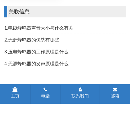
关联信息
1.电磁蜂鸣器声音大小与什么有关
2.无源蜂鸣器的优势有哪些
3.压电蜂鸣器的工作原理是什么
4.无源蜂鸣器的发声原理是什么
主页
电话
联系我们
邮箱
CopyRight © 2026 - 常州高新技术产业开发区声惠电子有限公司
版权所有
苏ICP备2023001922号-1
网站地图
所有标签
免责声明
中环互联网
常州网站建设