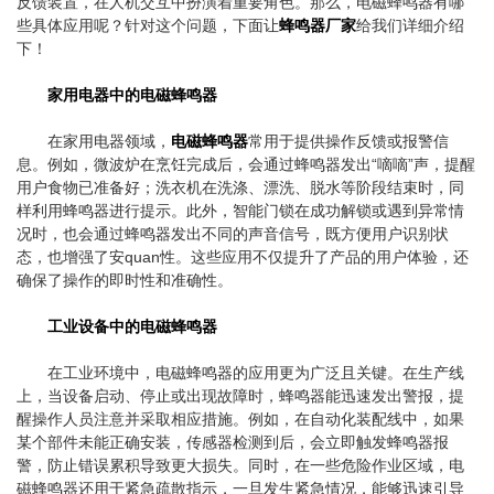
反馈装置，在人机交互中扮演着重要角色。那么，电磁蜂鸣器有哪
些具体应用呢？针对这个问题，下面让
蜂鸣器厂家
给我们详细介绍
下！
家用电器中的电磁蜂鸣器
在家用电器领域，
电磁蜂鸣器
常用于提供操作反馈或报警信
息。例如，微波炉在烹饪完成后，会通过蜂鸣器发出“嘀嘀”声，提醒
用户食物已准备好；洗衣机在洗涤、漂洗、脱水等阶段结束时，同
样利用蜂鸣器进行提示。此外，智能门锁在成功解锁或遇到异常情
况时，也会通过蜂鸣器发出不同的声音信号，既方便用户识别状
态，也增强了安quan性。这些应用不仅提升了产品的用户体验，还
确保了操作的即时性和准确性。
工业设备中的电磁蜂鸣器
在工业环境中，电磁蜂鸣器的应用更为广泛且关键。在生产线
上，当设备启动、停止或出现故障时，蜂鸣器能迅速发出警报，提
醒操作人员注意并采取相应措施。例如，在自动化装配线中，如果
某个部件未能正确安装，传感器检测到后，会立即触发蜂鸣器报
警，防止错误累积导致更大损失。同时，在一些危险作业区域，电
磁蜂鸣器还用于紧急疏散指示，一旦发生紧急情况，能够迅速引导