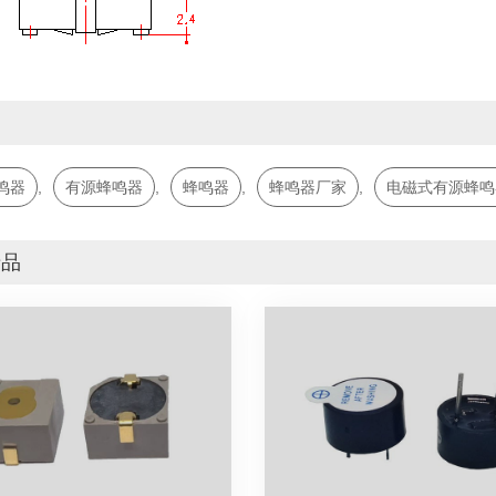
词
鸣器
,
有源蜂鸣器
,
蜂鸣器
,
蜂鸣器厂家
,
电磁式有源蜂鸣
产品