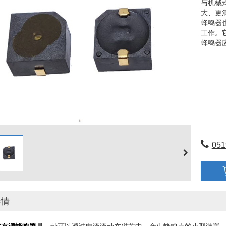
与机械
大、更
蜂鸣器
工作。
蜂鸣器
051
详情