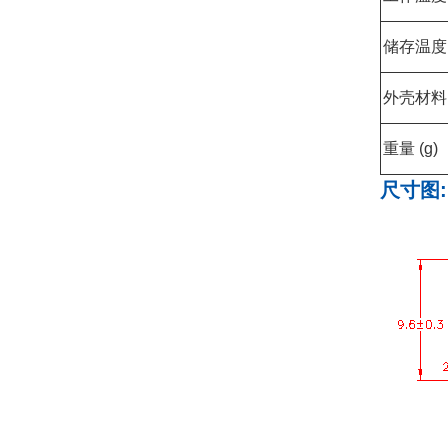
储存温
外壳材料
重量 (g)
尺寸图: