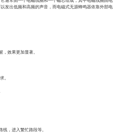
。它通常由一个电磁线圈和一个磁芯组成，其中电磁线圈由电
可以发出低频和高频的声音，而电磁式无源蜂鸣器依靠外部电
醒，效果更加显著。
求。
。
路线，进入繁忙路段等。