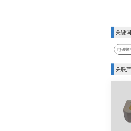
关键
电磁蜂
关联