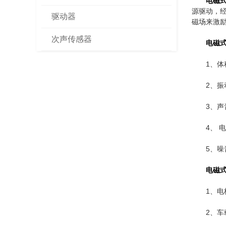
电磁
源驱动，
驱动器
磁场来激
次声传感器
电磁
1、
2、
3、
4、 
5、
电磁
1、
2、