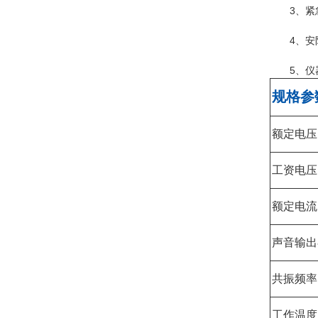
3、
4、
5、
规格参
额定电压 (
工资电压 (
额定电流 
声音输出在
共振频率 (
工作温度