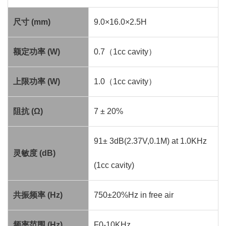
尺寸
(mm)
9.0×16.0×2.5H
额定功率
(W)
0.7
（
1cc cavity
）
上限功率
(W)
1.0
（
1cc cavity
）
阻抗
(Ω)
7 ± 20%
91± 3dB(2.37V,0.1M) at 1.0KHz
灵敏度
(dB)
(1cc cavity)
共振频率
(Hz)
750±20%Hz in free air
频率范围
(Hz)
F0-10KHz