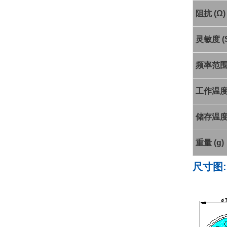
阻抗 (Ω)
灵敏度 (S
频率范围 
工作温度 
储存温度 
重量 (g)
尺寸图: