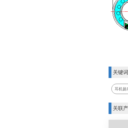
关键
耳机扬
关联