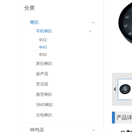
分类
喇叭
耳机喇叭
Φ32
Φ40
Φ50
麦拉喇叭
扬声器
受话器
微型喇叭
SMD喇叭
压电喇叭
产品
蜂鸣器