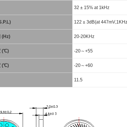
32 ± 15% at 1kHz
.P.L)
122 ± 3dB(at 447mV,1KHz
(Hz)
20-20KHz
(℃)
-20～+55
(℃)
-20～+60
11.5