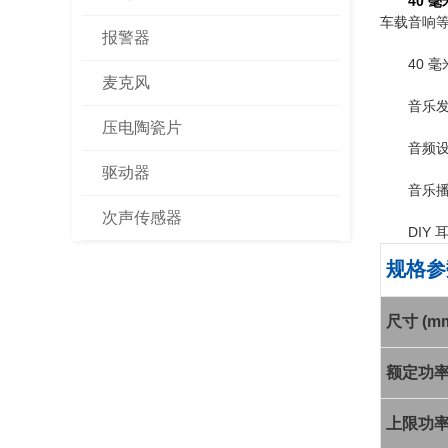
40 
车载音响
报警器
40 
麦克风
音乐
压电陶瓷片
音频设
驱动器
音乐播
次声传感器
DIY
规格参
尺寸 (m
额定功率 
上限功率 