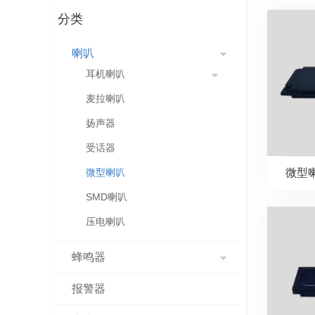
分类
喇叭
耳机喇叭
麦拉喇叭
扬声器
受话器
微型喇
微型喇叭
SMD喇叭
压电喇叭
蜂鸣器
报警器