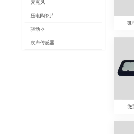
麦克风
压电陶瓷片
微型
驱动器
次声传感器
微型