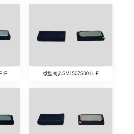
P-F
微型喇叭SM1507S001L-F