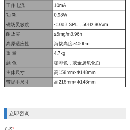
工作电流
10mA
功 耗
0.98W
磁场灵敏度
<10dB SPL，50Hz,80A/m
耐盐雾
≥5mg/m3,96h
高原适应性
海拔高度≥4000m
重 量
4.7kg
颜 色
咖啡色，或金属氧化白
主体尺寸
高158mm×Ф148mm
带提手尺寸
高218mm×Ф148mm
立即咨询
姓名
*