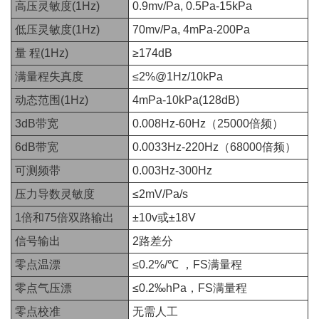
高压灵敏度(1Hz)
0.9mv/Pa, 0.5Pa-15kPa
低压灵敏度(1Hz)
70mv/Pa, 4mPa-200Pa
量 程(1Hz)
≥174dB
满量程失真度
≤2%@1Hz/10kPa
动态范围(1Hz)
4mPa-10kPa(128dB)
3dB带宽
0.008Hz-60Hz（25000倍频）
6dB带宽
0.0033Hz-220Hz（68000倍频）
可测频带
0.003Hz-300Hz
压力导数灵敏度
≤2mV/Pa/s
1倍和75倍双路输出
±10v或±18V
信号输出
2路差分
零点温漂
≤0.2%/℃ ，FS满量程
零点气压漂
≤0.2‰hPa，FS满量程
零点校准
无需人工