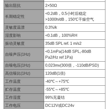
输出阻抗
2×50Ω
<0.2dB，0.5小时后稳定
长期稳定性
>1000h/dB，150℃干燥空气
灵敏度温漂
0.3%/k
湿度影响
<0.1dB，100%RH
振动灵敏度
35dB SPL ref. 1 m/s2
<0.1mPa(14dB SPL,-80dB
自噪声压(1Hz)
Pa2/Hz ref 1Pa)
自噪电压(1Hz)
0.023mv(300倍，-110dB/PSD)
高信噪比(1Hz)
120dB(1倍)
工作温度
-40℃～+75℃
贮存温度
-55℃～+85℃
工作湿度
99%无凝结
工作电压
DC12V或DC24v