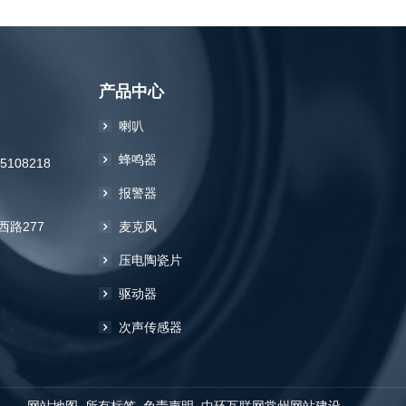
产品中心
喇叭
蜂鸣器
85108218
报警器
路277
麦克风
压电陶瓷片
驱动器
次声传感器