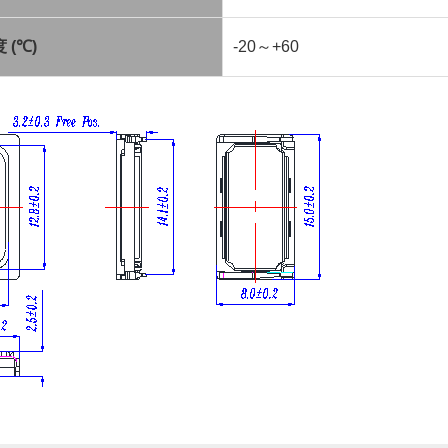
度
(
℃
)
-20
～
+60