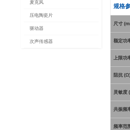
麦克风
规格
压电陶瓷片
尺寸
(m
驱动器
额定功
次声传感器
上限功
阻抗
(Ω
灵敏度
(
共振频
频率范