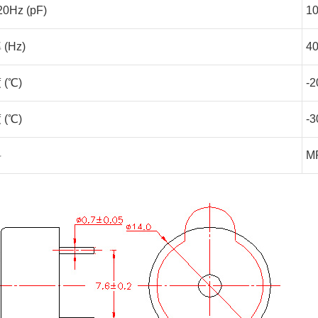
Hz (pF)
1
(Hz)
4
(℃)
-
(℃)
-
料
M