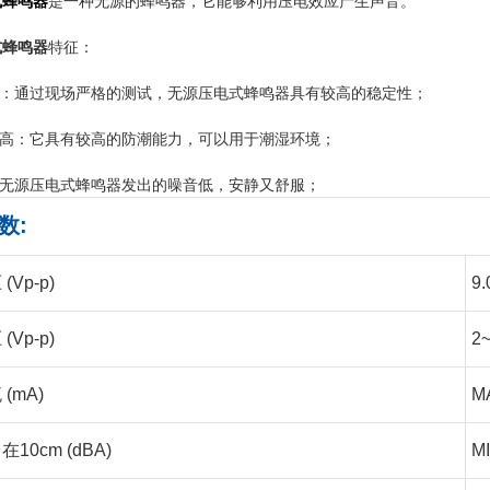
式蜂鸣器
是一种无源的蜂鸣器，它能够利用压电效应产生声音。
式蜂鸣器
特征：
高：通过现场严格的测试，无源压电式蜂鸣器具有较高的稳定性；
力高：它具有较高的防潮能力，可以用于潮湿环境；
：无源压电式蜂鸣器发出的噪音低，安静又舒服；
数:
Vp-p)
9.
Vp-p)
2
(mA)
MA
10cm (dBA)
MI