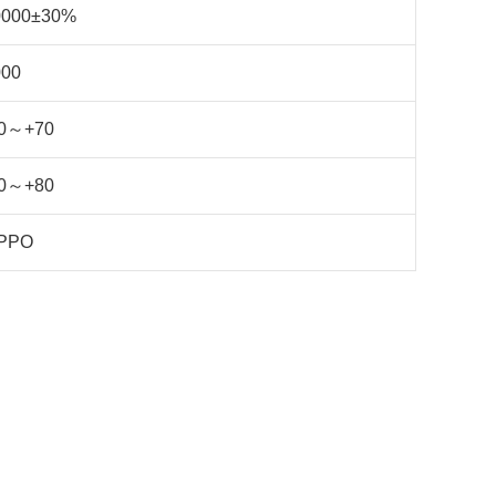
0000±30%
000
20～+70
30～+80
PPO