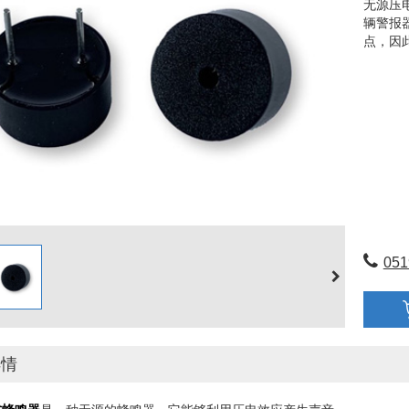
无源压
辆警报
点，因
051
详情