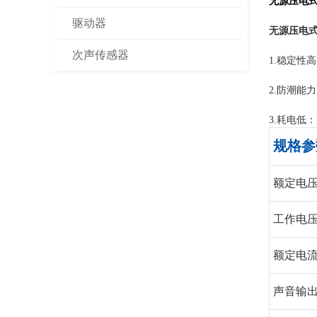
无源压电
驱动器
无源压电
次声传感器
1.稳定性
2.防潮能
3.耗电低
规格参
额定电压 (
工作电压 (
额定电流 
声音输出在