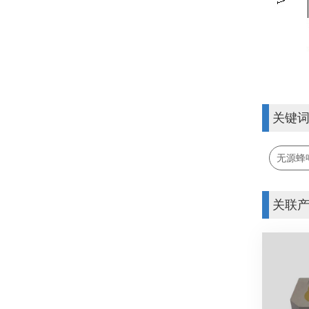
关键
无源蜂
关联