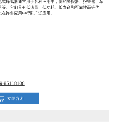
电式蜂鸣器通常用于各种应用中，例如警报器、报警器、车
器等。它们具有低热量、低功耗、长寿命和可靠性高等优
此在许多应用中得到广泛应用。
9-85118108
立即咨询