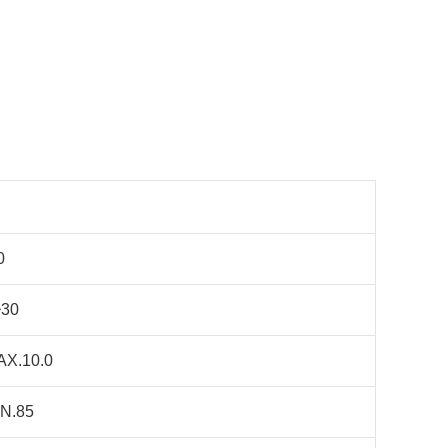
0
~30
X.10.0
N.85