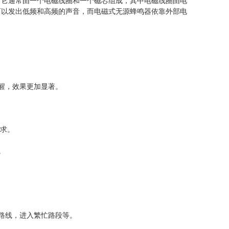
。它通常由一个电磁线圈和一个磁芯组成，其中电磁线圈由电
可以发出低频和高频的声音，而电磁式无源蜂鸣器依靠外部电
醒，效果更加显著。
求。
。
路线，进入繁忙路段等。