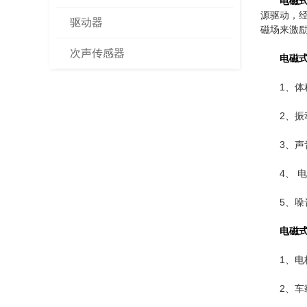
电磁
源驱动，
驱动器
磁场来激
次声传感器
电磁
1、
2、
3、
4、 
5、
电磁
1、
2、