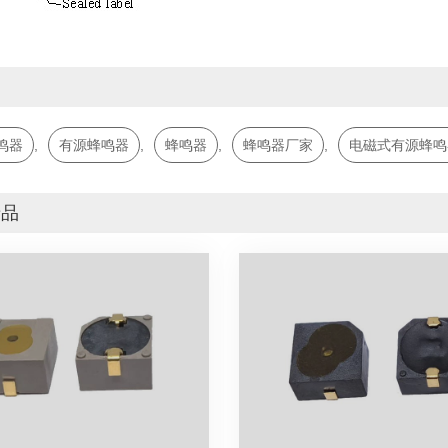
词
鸣器
,
有源蜂鸣器
,
蜂鸣器
,
蜂鸣器厂家
,
电磁式有源蜂鸣
产品