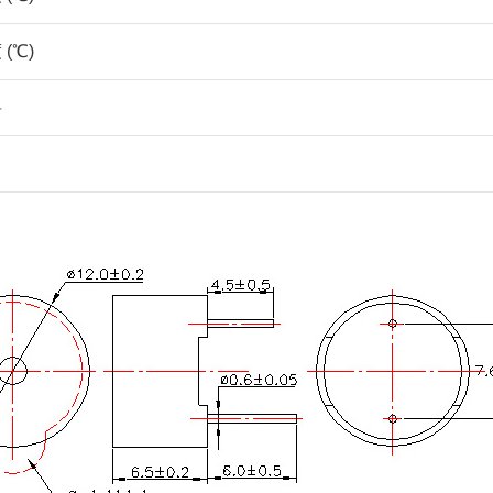
(℃)
料