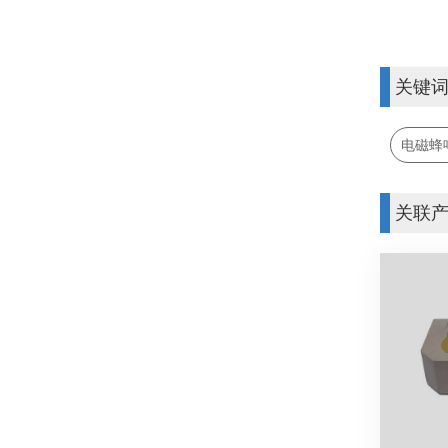
关键
电磁蜂
关联