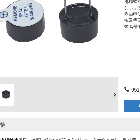
电磁式
的小型
圈由电
鸣器需
蜂鸣器
051
详情